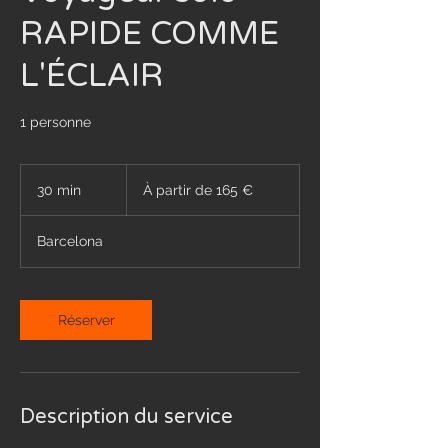
RAPIDE COMME
L'ÉCLAIR
1 personne
À
partir
30 min
3
À partir de 165 €
de
165
0
euros
m
Barcelona
i
n
Réserver
Description du service