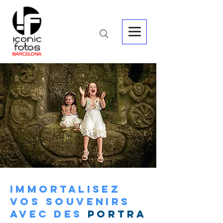
Immortalisez
vos souvenirs
avec des
portra