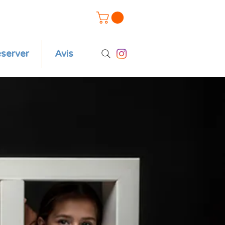
server
Avis