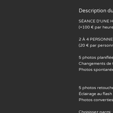
Description du
SÉANCE D'UNE 
(+100 € par heur
2 À 4 PERSONNE
(20 € par person
5 photos planifié
Changements de te
Photos spontanées
5 photos retouché
Éclairage au flash
Photos converties
Choisissez parmi :