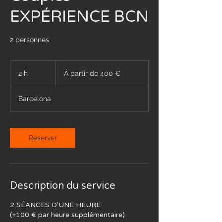
EXPÉRIENCE BCN
2 personnes
À
partir
2 h
2
À partir de 400 €
de
400
h
euros
Barcelona
Réserver
Description du service
2 SÉANCES D'UNE HEURE
(+100 € par heure supplémentaire)