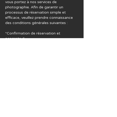
vous portez à nos services de
photographie. Afin de garantir un
processus de réservation simple et
efficace, veuillez prendre connaissance
des conditions générales suivantes :
*Confirmation de réservation et
acompte :*
- Un acompte de 50 % est requis pour
confirmer votre réservation de séance
photo. Cet acompte est non
remboursable et indispensable pour
bloquer la date et l'heure de votre séance.
- Le solde de 50 % est à régler en
espèces le jour de la séance.
*Politique d'annulation :*
- L'acompte n'est pas remboursable en
raison du préjudice subi par le
photographe en cas d'annulation ou de