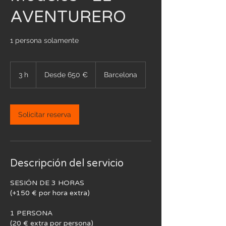
AVENTURERO
1 persona solamente
Desde
650
3 h
3
Desde 650 €
Barcelona
euros
h
Solicitar reserva
Descripción del servicio
SESIÓN DE 3 HORAS
(+150 € por hora extra)
1 PERSONA
(20 € extra por persona)