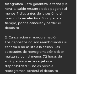
fotográfica. Esto garantiza la fecha y la
hora. El saldo restante debe pagarse al
menos 7 días antes de la sesión o el
mismo día en efectivo. Si no paga a
tiempo, podría cancelar y perder el
depósito.
2. Cancelación y reprogramación
Los depósitos no son reembolsables si
cancela o no asiste a la sesión. Las
solicitudes de reprogramación deben
realizarse con al menos 72 horas de
anticipación y están sujetas a
disponibilidad. Si no es posible
reprogramar, perderá el depósito.
3. Derechos de uso y derechos de autor
Todas las fotografías se proporcionan
solo para uso personal. Puede compartir
imágenes en sus redes sociales. Para
cualquier uso comercial, publicación
oficial o lucro, debe obtener la