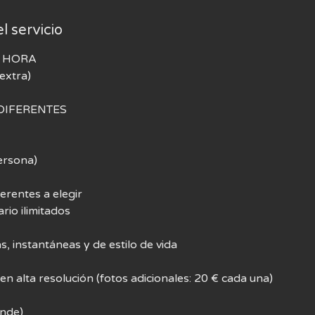
l servicio
1 HORA
extra)
DIFERENTES
ersona)
erentes a elegir
rio ilimitados
, instantáneas y de estilo de vida
en alta resolución (fotos adicionales: 20 € cada una)
onde)