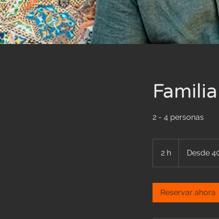
Famili
2 - 4 personas
Desde
400
2 h
2
Desde 4
euros
h
Reservar ahora