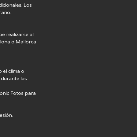
dicionales. Los
ario.
e realizarse al
elona o Mallorca
 el clima o
 durante las
conic Fotos para
esión.