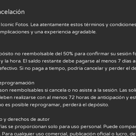
ncelación
r Iconic Fotos. Lea atentamente estos términos y condicione
omplicaciones y una experiencia agradable.
pósito no reembolsable del 50% para confirmar su sesión fo
 y la hora. El saldo restante debe pagarse al menos 7 días a
efectivo. Si no paga a tiempo, podría cancelar y perder el d
 reprogramación
on reembolsables si cancela o no asiste a la sesión. Las sol
ben realizarse con al menos 72 horas de anticipación y est
 no es posible reprogramar, perderá el depósito.
o y derechos de autor
fías se proporcionan solo para uso personal. Puede compar
. Para cualquier uso comercial, publicación oficial o lucro, d